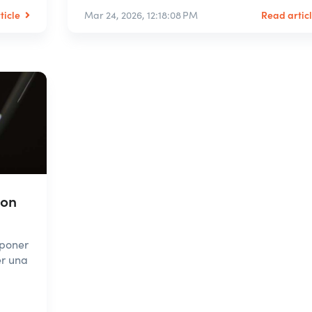
ticle
Read artic
Mar 24, 2026, 12:18:08 PM
con
 poner
er una