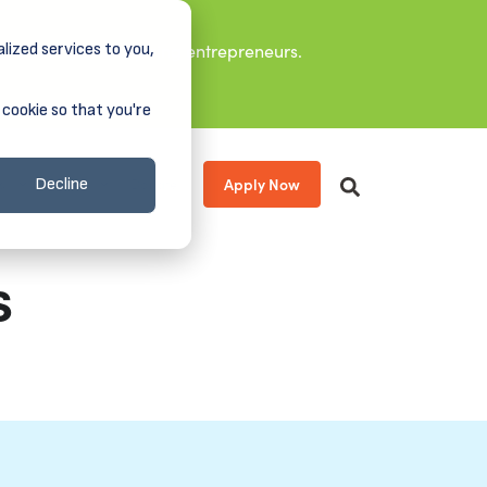
lized services to you,
it leaders, and aspiring entrepreneurs.
 cookie so that you're
Apply Now
s
About
Donate
Decline
s