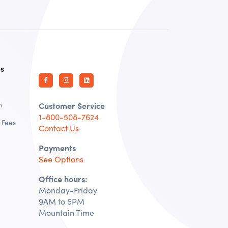
es
n
Customer Service
1-800-508-7624
 Fees
Contact Us
Payments
See Options
Office hours:
Monday-Friday
9AM to 5PM
Mountain Time