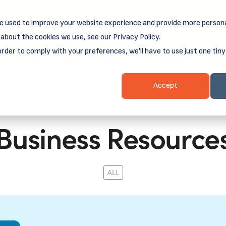
e used to improve your website experience and provide more persona
reamSpring's first book is for small business owners, nonprof
Grit and Growth
 more about
.
about the cookies we use, see our Privacy Policy.
order to comply with your preferences, we'll have to use just one tiny
Business Resources
Business Loans
Client Login & Payment
Accept
Business Resource
ALL