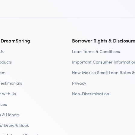
 DreamSpring
Borrower Rights & Disclosur
Us
Loan Terms & Conditions
oducts
Important Consumer Informatio
eam
New Mexico Small Loan Rates &
Testimonials
Privacy
r with Us
Non-Discrimination
lues
 & Honors
nd Growth
Book