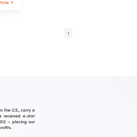
ticle
1
 the U.S., carry a
 received 4-star
2012 — placing our
ofits.