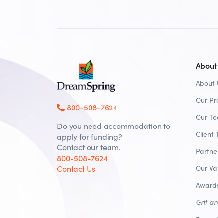
About
About 
Our Pr
800-508-7624
Our T
Do you need accommodation to
Client 
apply for funding?
Contact our team.
Partne
800-508-7624
Contact Us
Our Va
Awards
Grit a